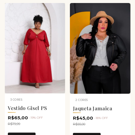
3 CORES
2 CORES
Vestido Gisel PS
Jaqueta Jamaica
R$65,00
R$45,00
-
19
%
OFF
-
18
%
OFF
R$79,99
R$55,00